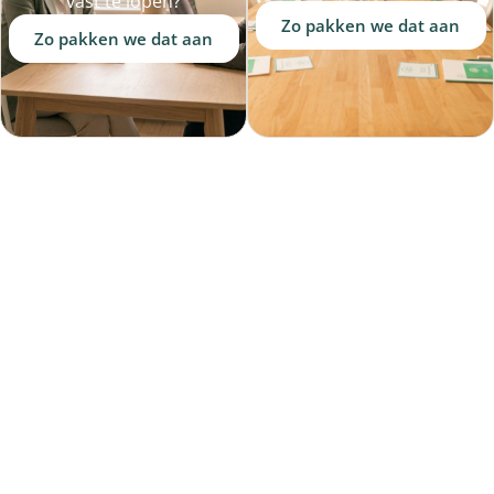
vast te lopen?
Zo pakken we dat aan
Zo pakken we dat aan
THE LAB OF LIFE
FOUNDATION
Meer grip op het
mentale welzijn
en veerkracht van
jongeren.
Ons aanbod voor
jongeren komt vanuit
The Lab of Life
Foundation: