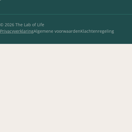
©
2026
The Lab of Life
Privacyverklaring
Algemene voorwaarden
Klachtenregeling