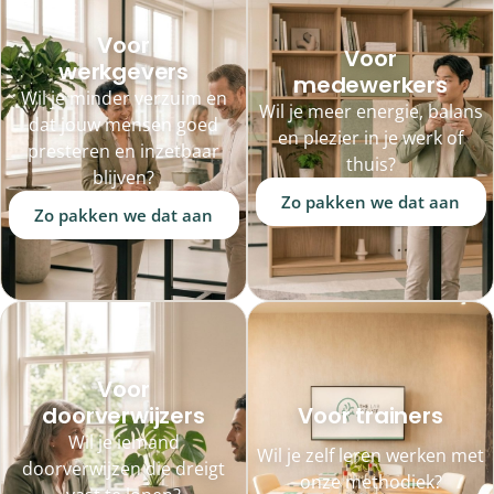
Voor
Voor
werkgevers
medewerkers
Wil je minder verzuim en
Wil je meer energie, balans
dat jouw mensen goed
en plezier in je werk of
presteren en inzetbaar
thuis?
blijven?
Zo pakken we dat aan
Zo pakken we dat aan
Voor
doorverwijzers
Voor trainers
Wil je iemand
Wil je zelf leren werken met
doorverwijzen die dreigt
onze methodiek?